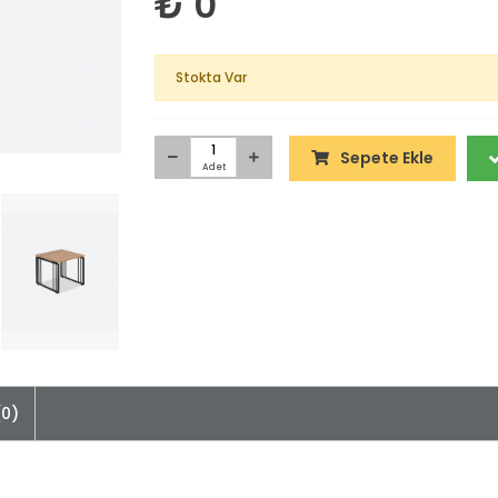
₺ 0
Stokta Var
Sepete Ekle
Adet
0)