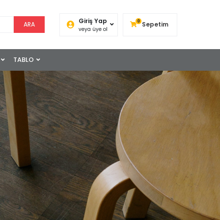
Giriş Yap
0
Sepetim
veya üye ol
TABLO