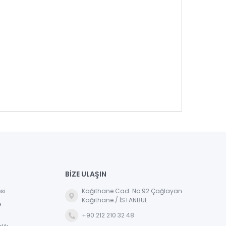
BİZE ULAŞIN
si
Kağıthane Cad. No:92 Çağlayan
Kağıthane / İSTANBUL
e
+90 212 210 32 48