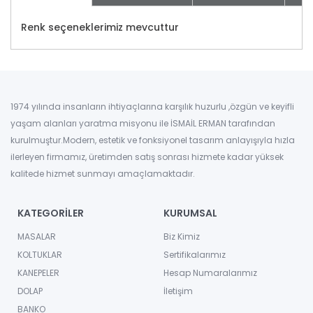
Renk seçeneklerimiz mevcuttur
1974 yılında insanların ihtiyaçlarına karşılık huzurlu ,özgün ve keyifli
yaşam alanları yaratma misyonu ile İSMAİL ERMAN tarafından
kurulmuştur.Modern, estetik ve fonksiyonel tasarım anlayışıyla hızla
ilerleyen firmamız, üretimden satış sonrası hizmete kadar yüksek
kalitede hizmet sunmayı amaçlamaktadır.
KATEGORİLER
KURUMSAL
MASALAR
Biz Kimiz
KOLTUKLAR
Sertifikalarımız
KANEPELER
Hesap Numaralarımız
DOLAP
İletişim
BANKO