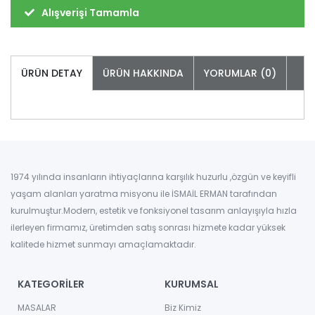
Alışverişi Tamamla
ÜRÜN DETAY
ÜRÜN HAKKINDA
YORUMLAR (0)
1974 yılında insanların ihtiyaçlarına karşılık huzurlu ,özgün ve keyifli
yaşam alanları yaratma misyonu ile İSMAİL ERMAN tarafından
kurulmuştur.Modern, estetik ve fonksiyonel tasarım anlayışıyla hızla
ilerleyen firmamız, üretimden satış sonrası hizmete kadar yüksek
kalitede hizmet sunmayı amaçlamaktadır.
KATEGORİLER
KURUMSAL
MASALAR
Biz Kimiz